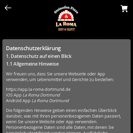
Datenschutzerklärung
1. Datenschutz auf einen Blick
1.1 Allgemeine Hinweise
Wir freuen uns, dass Sie unsere Webseite oder App
verwenden, um Lebensmittel und Gerichte zu bestellen:
https://app.la-roma-dortmund.de
iOS App
La Roma Dortmund
Android App
La Roma Dortmund
Die folgenden Hinweise geben einen einfachen Überblick
darüber, was mit Ihren personenbezogenen Daten passiert,
wenn Sie unsere Website oder App verwenden.
Personenbezogene Daten sind alle Daten, mit denen Sie
persönlich identifiziert werden können. Ausführliche